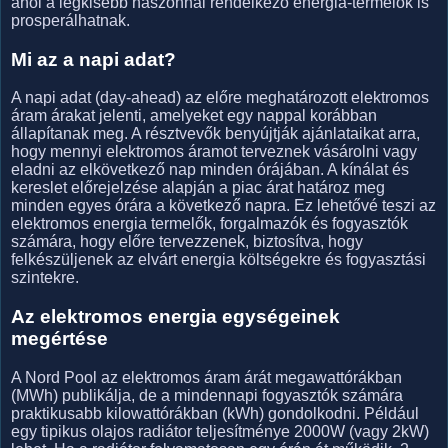
ahol a legkisebb haszonnal rendelkező energia-termelők is
prosperálhatnak.
Mi az a napi adat?
A napi adat (day-ahead) az előre meghatározott elektromos
áram árakat jelenti, amelyeket egy nappal korábban
állapítanak meg. A résztvevők benyújtják ajánlataikat arra,
hogy mennyi elektromos áramot terveznek vásárolni vagy
eladni az elkövetkező nap minden órájában. A kínálat és
kereslet előrejelzése alapján a piac árat határoz meg
minden egyes órára a következő napra. Ez lehetővé teszi az
elektromos energia termelők, forgalmazók és fogyasztók
számára, hogy előre tervezzenek, biztosítva, hogy
felkészüljenek az elvárt energia költségekre és fogyasztási
szintekre.
Az elektromos energia egységeinek
megértése
A Nord Pool az elektromos áram árát megawattórákban
(MWh) publikálja, de a mindennapi fogyasztók számára
praktikusabb kilowattórákban (kWh) gondolkodni. Például
egy tipikus olajos radiátor teljesítménye 2000W (vagy 2kW)