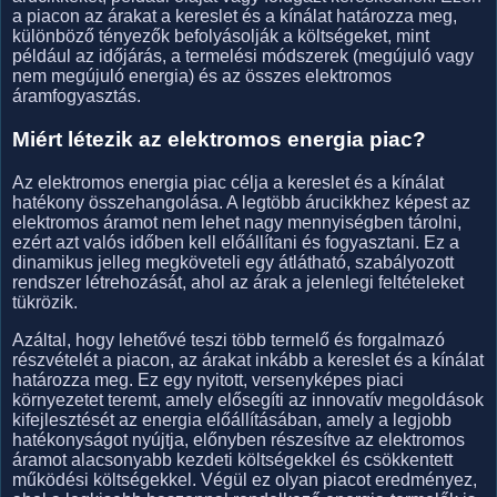
a piacon az árakat a kereslet és a kínálat határozza meg,
különböző tényezők befolyásolják a költségeket, mint
például az időjárás, a termelési módszerek (megújuló vagy
nem megújuló energia) és az összes elektromos
áramfogyasztás.
Miért létezik az elektromos energia piac?
Az elektromos energia piac célja a kereslet és a kínálat
hatékony összehangolása. A legtöbb árucikkhez képest az
elektromos áramot nem lehet nagy mennyiségben tárolni,
ezért azt valós időben kell előállítani és fogyasztani. Ez a
dinamikus jelleg megköveteli egy átlátható, szabályozott
rendszer létrehozását, ahol az árak a jelenlegi feltételeket
tükrözik.
Azáltal, hogy lehetővé teszi több termelő és forgalmazó
részvételét a piacon, az árakat inkább a kereslet és a kínálat
határozza meg. Ez egy nyitott, versenyképes piaci
környezetet teremt, amely elősegíti az innovatív megoldások
kifejlesztését az energia előállításában, amely a legjobb
hatékonyságot nyújtja, előnyben részesítve az elektromos
áramot alacsonyabb kezdeti költségekkel és csökkentett
működési költségekkel. Végül ez olyan piacot eredményez,