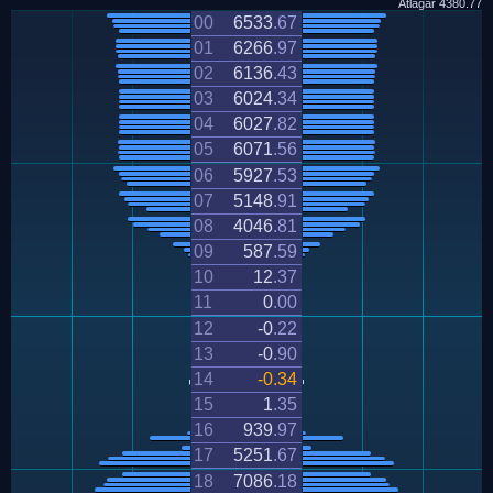
Átlagár
4380.77
00
6533
.
67
01
6266
.
97
02
6136
.
43
03
6024
.
34
04
6027
.
82
05
6071
.
56
06
5927
.
53
07
5148
.
91
08
4046
.
81
09
587
.
59
10
12
.
37
11
0
.
00
12
-0
.
22
13
-0
.
90
14
-0
.
34
15
1
.
35
16
939
.
97
17
5251
.
67
18
7086
.
18