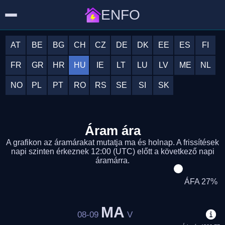
ENFO
AT
BE
BG
CH
CZ
DE
DK
EE
ES
FI
FR
GR
HR
HU
IE
LT
LU
LV
ME
NL
NO
PL
PT
RO
RS
SE
SI
SK
Áram ára
A grafikon az áramárakat mutatja ma és holnap. A frissítések
napi szinten érkeznek 12:00 (UTC) előtt a következő napi
áramárra.
ÁFA 27%
MA
08-09
V