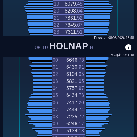
19
8079
.
45
20
8208
.
64
21
7831
.
52
22
7645
.
67
23
7311
.
51
Frissítve
08/08/2026
13:58
HOLNAP
08-10
H
Átlagár
7041.48
00
6646
.
78
01
6430
.
91
02
6104
.
05
03
5821
.
05
04
5757
.
97
05
6434
.
73
06
7417
.
20
07
7444
.
74
08
7235
.
72
09
6246
.
17
10
5134
.
18