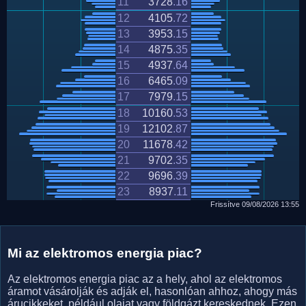
11
3728
.
16
12
4105
.
72
13
3953
.
15
14
4875
.
35
15
4937
.
64
16
6465
.
09
17
7979
.
15
18
10160
.
53
19
12102
.
87
20
11678
.
42
21
9702
.
35
22
9696
.
39
23
8937
.
11
Frissítve
09/08/2026
13:55
Mi az elektromos energia piac?
Az elektromos energia piac az a hely, ahol az elektromos
áramot vásárolják és adják el, hasonlóan ahhoz, ahogy más
árucikkeket, például olajat vagy földgázt kereskednek. Ezen