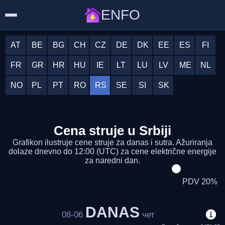
ENFO
AT
BE
BG
CH
CZ
DE
DK
EE
ES
FI
FR
GR
HR
HU
IE
LT
LU
LV
ME
NL
NO
PL
PT
RO
RS
SE
SI
SK
Cena struje u Srbiji
Grafikon ilustruje cene struje za danas i sutra. Ažuriranja
dolaze dnevno do 12:00 (UTC) za cene električne energije
za naredni dan.
PDV 20%
DANAS
08-06
чет