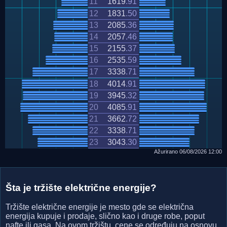
11
1619
.
91
12
1831
.
50
13
2085
.
36
14
2057
.
46
15
2155
.
37
16
2535
.
59
17
3338
.
71
18
4014
.
91
19
3945
.
32
20
4085
.
91
21
3662
.
72
22
3338
.
71
23
3043
.
30
Ažurirano
06/08/2026
12:00
Šta je tržište električne energije?
Tržište električne energije je mesto gde se električna
energija kupuje i prodaje, slično kao i druge robe, poput
nafte ili gasa. Na ovom tržištu, cene se određuju na osnovu