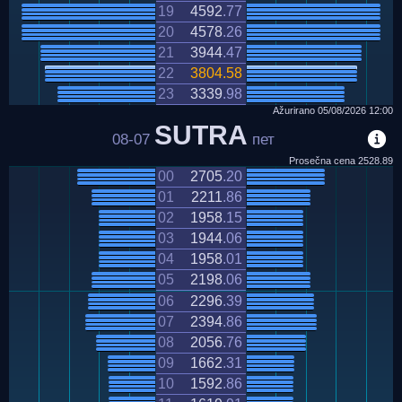
19
4592
.
77
20
4578
.
26
21
3944
.
47
22
3804
.
58
23
3339
.
98
Ažurirano
05/08/2026
12:00
SUTRA
08-07
пет
Prosečna cena
2528.89
00
2705
.
20
01
2211
.
86
02
1958
.
15
03
1944
.
06
04
1958
.
01
05
2198
.
06
06
2296
.
39
07
2394
.
86
08
2056
.
76
09
1662
.
31
10
1592
.
86