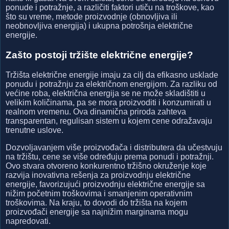
ponude i potražnje, a različiti faktori utiču na troškove, kao
što su vreme, metode proizvodnje (obnovljiva ili
neobnovljiva energija) i ukupna potrošnja električne
energije.
Zašto postoji tržište električne energije?
Tržišta električne energije imaju za cilj da efikasno usklade
ponudu i potražnju za električnom energijom. Za razliku od
većine roba, električna energija se ne može skladištiti u
velikim količinama, pa se mora proizvoditi i konzumirati u
realnom vremenu. Ova dinamična priroda zahteva
transparentan, regulisan sistem u kojem cene odražavaju
trenutne uslove.
Dozvoljavanjem više proizvođača i distributera da učestvuju
na tržištu, cene se više određuju prema ponudi i potražnji.
Ovo stvara otvoreno konkurentno tržišno okruženje koje
razvija inovativna rešenja za proizvodnju električne
energije, favorizujući proizvodnju električne energije sa
nižim početnim troškovima i smanjenim operativnim
troškovima. Na kraju, to dovodi do tržišta na kojem
proizvođači energije sa najnižim marginama mogu
napredovati.