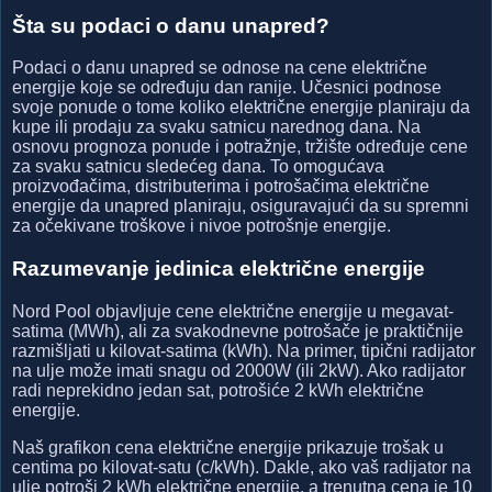
Šta su podaci o danu unapred?
Podaci o danu unapred se odnose na cene električne
energije koje se određuju dan ranije. Učesnici podnose
svoje ponude o tome koliko električne energije planiraju da
kupe ili prodaju za svaku satnicu narednog dana. Na
osnovu prognoza ponude i potražnje, tržište određuje cene
za svaku satnicu sledećeg dana. To omogućava
proizvođačima, distributerima i potrošačima električne
energije da unapred planiraju, osiguravajući da su spremni
za očekivane troškove i nivoe potrošnje energije.
Razumevanje jedinica električne energije
Nord Pool objavljuje cene električne energije u megavat-
satima (MWh), ali za svakodnevne potrošače je praktičnije
razmišljati u kilovat-satima (kWh). Na primer, tipični radijator
na ulje može imati snagu od 2000W (ili 2kW). Ako radijator
radi neprekidno jedan sat, potrošiće 2 kWh električne
energije.
Naš grafikon cena električne energije prikazuje trošak u
centima po kilovat-satu (c/kWh). Dakle, ako vaš radijator na
ulje potroši 2 kWh električne energije, a trenutna cena je 10